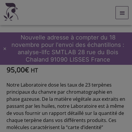
Aller
Men
au
contenu
prin
Nouvelle adresse à compter du 18
novembre pour l'envoi des échantillons :
quantité
Accueil
/
Analyse
/
Terpènes
/ Analyse de terpènes
✕
analyse-llfc SMTLAB 28 rue du Bois
de
Analyse de terpènes
Analyse
Chaland 91090 LISSES France
de
95,00
€
terpènes
HT
Notre Laboratoire dose les taux de 23 terpènes
principaux du chanvre par chromatographie en
phase gazeuse. De la matière végétale aux extraits en
passant par les huiles, notre Laboratoire est à même
de vous fournir un rapport détaillé sur la quantité de
chaque terpène dans vos différents produits. Ces
molécules caractérisent la “carte d’identité”