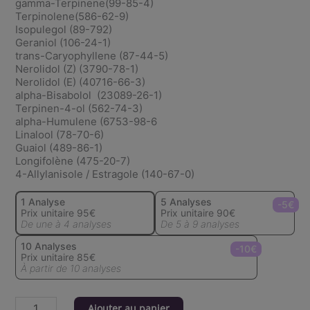
gamma-Terpinene(99-85-4)
Terpinolene(586-62-9)
Isopulegol (89-792)
Geraniol (106-24-1)
trans-Caryophyllene (87-44-5)
Nerolidol (Z) (3790-78-1)
Nerolidol (E) (40716-66-3)
alpha-Bisabolol (23089-26-1)
Terpinen-4-ol (562-74-3)
alpha-Humulene (6753-98-6
Linalool (78-70-6)
Guaiol (489-86-1)
Longifolène (475-20-7)
4-Allylanisole / Estragole (140-67-0)
1 Analyse
5 Analyses
-5€
Prix unitaire 95€
Prix unitaire 90€
De une à 4 analyses
De 5 à 9 analyses
10 Analyses
-10€
Prix unitaire 85€
À partir de 10 analyses
Ajouter au panier