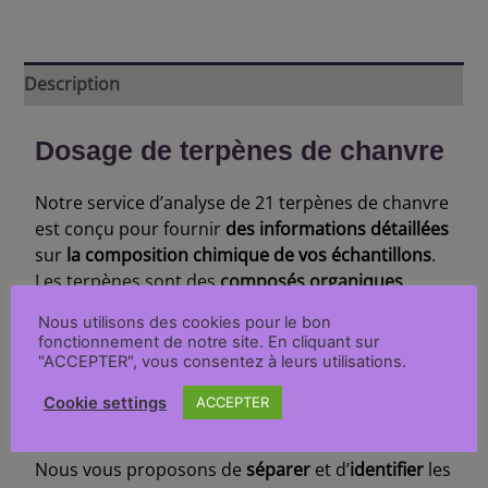
Description
Dosage de terpènes de chanvre
Notre service d’analyse de 21 terpènes de chanvre
est conçu pour fournir
des informations détaillées
sur
la composition chimique de vos échantillons
.
Les terpènes sont des
composés organiques
volatils
qui sont présents dans de nombreux
Nous utilisons des cookies pour le bon
produits naturels tels que les plantes, les fleurs ou
fonctionnement de notre site. En cliquant sur
encore les fruits. Ils sont connus pour leurs
"ACCEPTER", vous consentez à leurs utilisations.
propriétés aromatiques
et peuvent également
Cookie settings
ACCEPTER
avoir des
effets thérapeutiques
bénéfiques
.
Nous vous proposons de
séparer
et d’
identifier
les