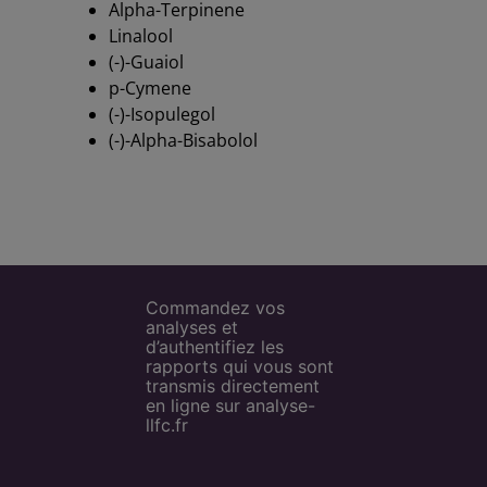
Alpha-Terpinene
Linalool
(-)-Guaiol
p-Cymene
(-)-Isopulegol
(-)-Alpha-Bisabolol
Commandez vos
analyses et
d’authentifiez les
rapports qui vous sont
transmis directement
en ligne sur analyse-
llfc.fr