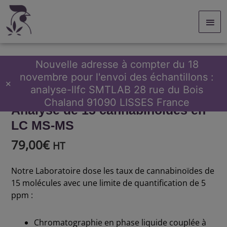
Aller
Men
au
contenu
prin
Nouvelle adresse à compter du 18
novembre pour l'envoi des échantillons :
quantité
Accueil
/
Analyse
/
Cannabinoïdes
/ Analyse de 15
✕
analyse-llfc SMTLAB 28 rue du Bois
de
cannabinoïdes en LC MS-MS
Analyse
Chaland 91090 LISSES France
Analyse de 15 cannabinoïdes en
de
15
LC MS-MS
cannabinoïdes
en
79,00
€
HT
LC
MS-
MS
Notre Laboratoire dose les taux de cannabinoïdes de
15 molécules avec une limite de quantification de 5
ppm :
Chromatographie en phase liquide couplée à