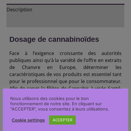
Description
Informations complémentaires
Dosage de cannabinoïdes
Face à l’exigence croissante des autorités
publiques ainsi qu’à la variété de l’offre en extraits
de Chanvre en Europe, déterminer les
caractéristiques de vos produits est essentiel tant
pour le professionnel que pour le consommateur.
Afin de servir la filière de Cannabis à visée Santé,
notre Laboratoire propose une offre d’analyse
Nous utilisons des cookies pour le bon
adaptée à vos besoins. Les analyses sont réalisées
fonctionnement de notre site. En cliquant sur
au sein de notre Laboratoire situé en région
"ACCEPTER", vous consentez à leurs utilisations.
parisienne.
Cookie settings
ACCEPTER