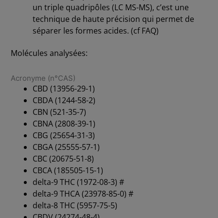
un triple quadripôles (LC MS-MS), c’est une
technique de haute précision qui permet de
séparer les formes acides. (cf FAQ)
Molécules analysées:
Acronyme (n°CAS)
CBD (13956-29-1)
CBDA (1244-58-2)
CBN (521-35-7)
CBNA (2808-39-1)
CBG (25654-31-3)
CBGA (25555-57-1)
CBC (20675-51-8)
CBCA (185505-15-1)
delta-9 THC (1972-08-3) #
delta-9 THCA (23978-85-0) #
delta-8 THC (5957-75-5)
CBDV (24274-48-4)