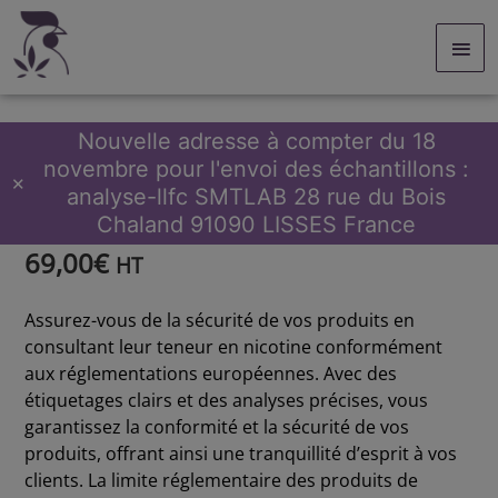
Aller
Men
au
contenu
prin
Nouvelle adresse à compter du 18
novembre pour l'envoi des échantillons :
quantité
Accueil
/
Analyse
/
Produits du tabac
/ Analyse de nicotine
✕
analyse-llfc SMTLAB 28 rue du Bois
de
Analyse de nicotine
Analyse
Chaland 91090 LISSES France
de
69,00
€
nicotine
HT
Assurez-vous de la sécurité de vos produits en
consultant leur teneur en nicotine conformément
aux réglementations européennes. Avec des
étiquetages clairs et des analyses précises, vous
garantissez la conformité et la sécurité de vos
produits, offrant ainsi une tranquillité d’esprit à vos
clients. La limite réglementaire des produits de